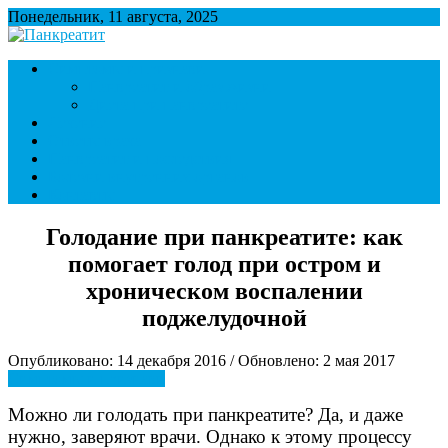
Понедельник, 11 августа, 2025
Панкреатит
Поджелудочная железа. Симптомы и лечение панкреатита.
Симптомы и признаки
Диета при панкреатите.
Панкреатит и образ жизни
Диета при панкреатите
Лечение
Ответы врача
Панкреатит и последствия
Болезни внутренних органов
Контакты
Голодание при панкреатите: как
помогает голод при остром и
хроническом воспалении
поджелудочной
Опубликовано: 14 декабря 2016 / Обновлено: 2 мая 2017
Симптомы и признаки
Можно ли голодать при панкреатите? Да, и даже
нужно, заверяют врачи. Однако к этому процессу