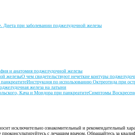
. Диета при заболевании поджелудочной железы
фия и анатомия поджелудочной железы
О чем свидетельствуют нечеткие контуры поджелудо
Инструкция по использованию Октреотида при ост
поджелудочная железа на латыни
Симптомы Воскресенск
 носит исключительно ознакомительный и рекомендательный хара
ядке проконсультируйтесь с лечащим врачом. Обращайтесь за кв