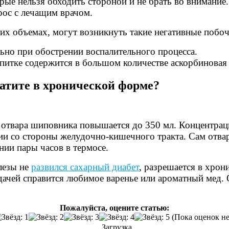
рые нельзя обходить стороной и не брать во внимание
рос с лечащим врачом.
их объемах, могут возникнуть такие негативные побоч
льно при обострении воспалительного процесса.
апитке содержится в большом количестве аскорбиновая 
атите
в хронической форме?
 отвара шиповника повышается до 350 мл. Концентрац
ции со стороны желудочно-кишечного тракта. Сам отва
нии пары часов в термосе.
лезы не
развился сахарный диабет
, разрешается в хрон
адачей справится любимое варенье или ароматный мед. 
Пожалуйста, оцените статью:
(Пока оценок не
Загрузка...