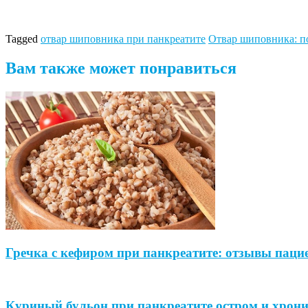
Tagged
отвар шиповника при панкреатите
Отвар шиповника: по
Вам также может понравиться
Гречка с кефиром при панкреатите: отзывы пацие
Куриный бульон при панкреатите остром и хрон