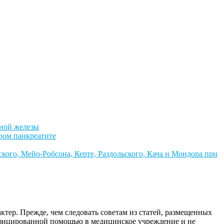
чной железы
ром панкреатите
ого, Мейо-Робсона, Керте, Раздольского, Кача и Мондора при
ктер. Прежде, чем следовать советам из статей, размещенных
алифицированной помощью в медицинское учреждение и не