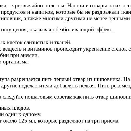
а – чрезвычайно полезны. Настои и отвары на их ос
е продуктов и напитков, которые бы не раздражали тка
шиповник, а также многими другими не менее ценными
 ощущения, оказывая обезболивающий эффект.
х клеток слизистых и тканей.
 веществ и витаминов происходит укрепление стенок 
бин при анемии.
о организма.
ступа разрешается пить теплый отвар из шиповника. Н
другие подсластители добавлять нельзя. Пить рекомен
а следуйте пошаговым советам:как пить отвар шиповни
нных плодов.
и один-к-одному.
 около 125 мл, которые разделяют на три приема.