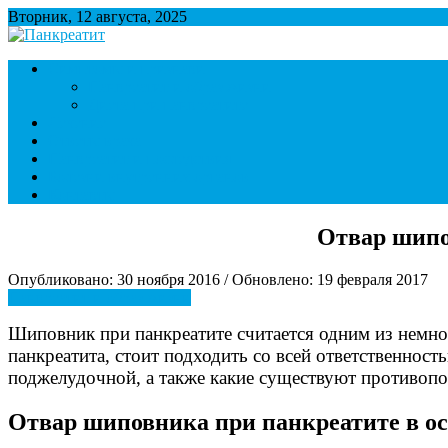
Вторник, 12 августа, 2025
Панкреатит
Поджелудочная железа. Симптомы и лечение панкреатита. Диет
Симптомы и признаки
Панкреатит и образ жизни
Диета при панкреатите
Лечение
Ответы врача
Панкреатит и последствия
Болезни внутренних органов
Контакты
Отвар шипо
Опубликовано: 30 ноября 2016 / Обновлено: 19 февраля 2017
Панкреатит и образ жизни
Шиповник при панкреатите считается одним из немно
панкреатита, стоит подходить со всей ответственност
поджелудочной, а также какие существуют противопо
Отвар шиповника при панкреатите
в о