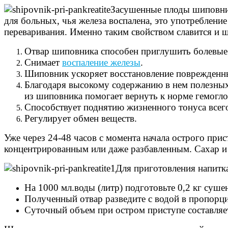
Засушенные плоды шиповник
для больных, чья железа воспалена, это употреблени
переваривания. Именно таким свойством славится и 
Отвар шиповника способен приглушить болевые
Снимает
воспаление железы
.
Шиповник ускоряет восстановление поврежденны
Благодаря высокому содержанию в нем полезных
из шиповника помогает вернуть к норме гемогло
Способствует поднятию жизненного тонуса всег
Регулирует обмен веществ.
Уже через 24-48 часов с момента начала острого при
концентрированным или даже разбавленным. Сахар и 
Для приготовления напитк
На 1000 мл.воды (литр) подготовьте 0,2 кг суше
Полученный отвар разведите с водой в пропорци
Суточный объем при остром приступе составляет