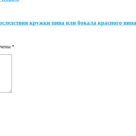
оследствия кружки пива или бокала красного вин
ечены
*