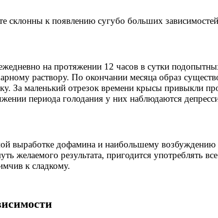
ете склонны к появлению сугубо больших зависимостей
 ежедневно на протяжении 12 часов в сутки подопытны
харному раствору. По окончании месяца образ существ
у. За маленький отрезок времени крысы привыкли про
тяжении периода голодания у них наблюдаются депресси
ной выработке дофамина и наибольшему возбуждению у
уть желаемого результата, пригодится употреблять все
имчив к сладкому.
висимости