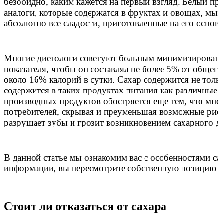
безобидно, каким кажется на первый взгляд. Белый п
аналоги, которые содержатся в фруктах и овощах, мы
абсолютно все сладости, приготовленные на его основ
Многие диетологи советуют больным минимизировать 
показателя, чтобы он составлял не более 5% от обще
около 16% калорий в сутки. Сахар содержится не тол
содержится в таких продуктах питания как различные
производных продуктов обостряется еще тем, что м
потребителей, скрывая и преуменьшая возможные риск
разрушает зубы и грозит возникновением сахарного ди
В данной статье мы ознакомим вас с особенностями 
информации, вы пересмотрите собственную позицию к
Стоит ли отказаться от сахара