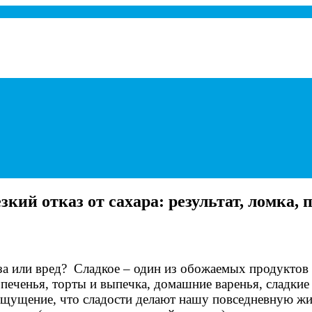
а при панкреатите.
езкий отказ от сахара: результат, ломка, 
льза или вред? Сладкое – один из обожаемых продуктов
печенья, торты и выпечка, домашние варенья, сладки
ощущение, что сладости делают нашу повседневную жиз