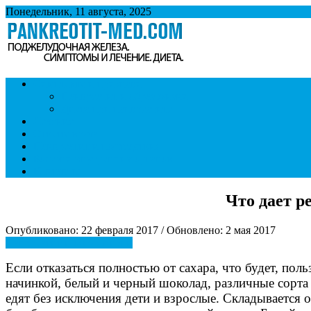
Понедельник, 11 августа, 2025
Панкреатит
Поджелудочная железа. Симптомы и лечение панкреатита. Диет
Симптомы и признаки
Панкреатит и образ жизни
Диета при панкреатите
Лечение
Ответы врача
Панкреатит и последствия
Болезни внутренних органов
Контакты
Что дает р
Опубликовано: 22 февраля 2017 / Обновлено: 2 мая 2017
Панкреатит и образ жизни
Если отказаться полностью от сахара, что будет, по
начинкой, белый и черный шоколад, различные сорта 
едят без исключения дети и взрослые. Складывается 