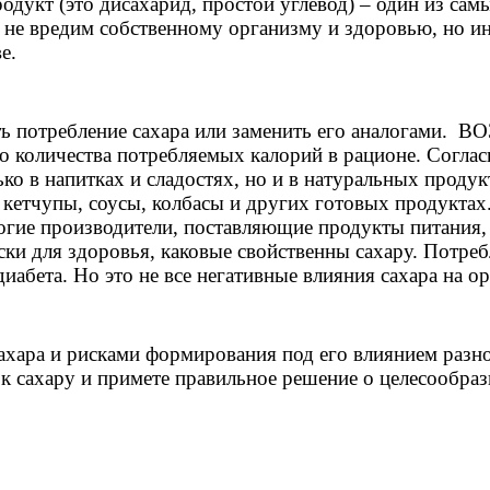
родукт (это дисахарид, простой углевод) – один из с
 не вредим собственному организму и здоровью, но ин
е.
потребление сахара или заменить его аналогами. ВОЗ
го количества потребляемых калорий в рационе. Согла
ько в напитках и сладостях, но и в натуральных проду
 кетчупы, соусы, колбасы и других готовых продуктах
ногие производители, поставляющие продукты питани
и для здоровья, каковые свойственны сахару. Потребл
абета. Но это не все негативные влияния сахара на о
сахара и рисками формирования под его влиянием разн
 сахару и примете правильное решение о целесообраз