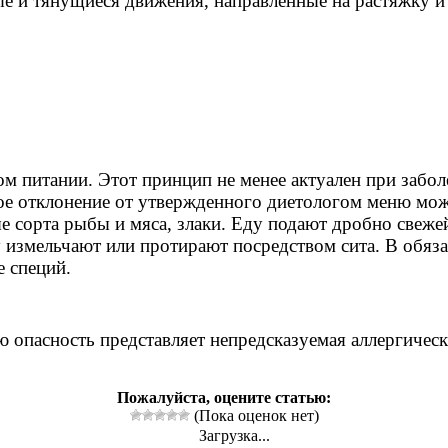
ные и тянущиеся движения, направленные на растяжку 
ом питании. Этот принцип не менее актуален при забо
ое отклонение от утвержденного диетологом меню мож
сорта рыбы и мяса, злаки. Еду подают дробно свежей 
 измельчают или протирают посредством сита. В обяз
е специй.
 опасность представляет непредсказуемая аллергическ
Пожалуйста, оцените статью:
(Пока оценок нет)
Загрузка...