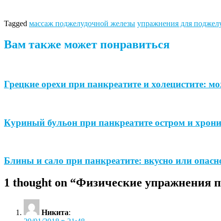
Tagged
массаж поджелудочной железы
упражнения для поджел
Вам также может понравиться
Грецкие орехи при панкреатите и холецистите: м
Куриный бульон при панкреатите остром и хрон
Блины и сало при панкреатите: вкусно или опасн
1 thought on “
Физические упражнения п
Никита
: