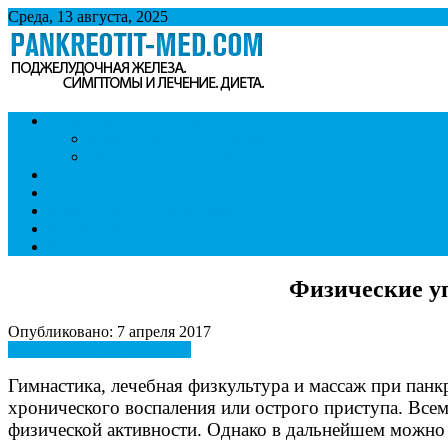
Среда, 13 августа, 2025
Панкреатит
Поджелудочная железа. Симптомы и лечение панкреатита. Диет
Симптомы и признаки
Панкреатит и образ жизни
Диета при панкреатите
Лечение
Ответы врача
Панкреатит и последствия
Болезни внутренних органов
Контакты
Физические у
Опубликовано: 7 апреля 2017
Панкреатит и образ жизни
Гимнастика, лечебная физкультура и массаж при панк
хронического воспаления или острого приступа. Всем
физической активности. Однако в дальнейшем можно