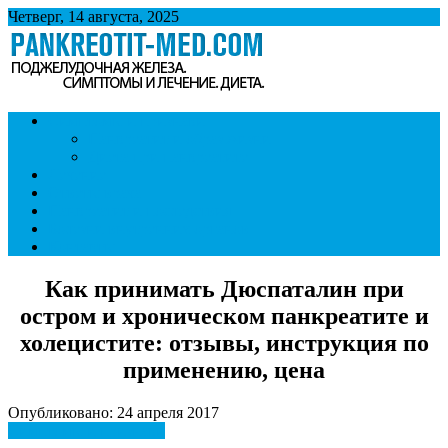
Четверг, 14 августа, 2025
Панкреатит
Поджелудочная железа. Симптомы и лечение панкреатита.
Симптомы и признаки
Диета при панкреатите.
Панкреатит и образ жизни
Диета при панкреатите
Лечение
Ответы врача
Панкреатит и последствия
Болезни внутренних органов
Контакты
Как принимать Дюспаталин при
остром и хроническом панкреатите и
холецистите: отзывы, инструкция по
применению, цена
Опубликовано: 24 апреля 2017
Симптомы и признаки