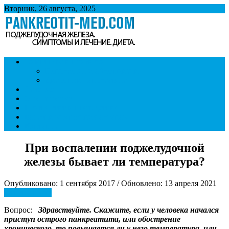
Вторник, 26 августа, 2025
Панкреатит
Поджелудочная железа. Симптомы и лечение панкреатита.
Симптомы и признаки
Диета при панкреатите.
Панкреатит и образ жизни
Диета при панкреатите
Лечение
Ответы врача
Панкреатит и последствия
Болезни внутренних органов
Контакты
При воспалении поджелудочной
железы бывает ли температура?
Опубликовано: 1 сентября 2017 / Обновлено: 13 апреля 2021
Ответы врача
Вопрос:
Здравствуйте. Скажите, если у человека начался
приступ острого панкреатита, или обострение
хронического, то повышается ли у него температура, или