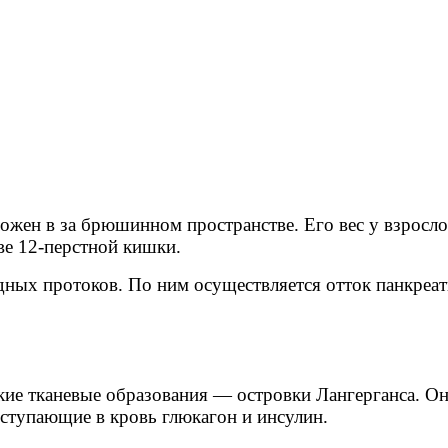
ложен в за брюшинном пространстве. Его вес у взросло
ове 12-перстной кишки.
ных протоков. По ним осуществляется отток панкреати
кие тканевые образования — островки Лангерганса. О
оступающие в кровь глюкагон и инсулин.