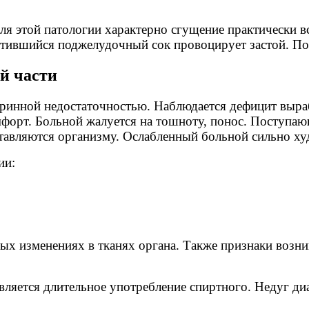
ля этой патологии характерно сгущение практически в
густившийся поджелудочный сок провоцирует застой. П
й части
инной недостаточностью. Наблюдается дефицит выраб
форт. Больной жалуется на тошноту, понос. Поступаю
тавляются организму. Ослабленный больной сильно худ
ии:
х изменениях в тканях органа. Также признаки возни
ляется длительное употребление спиртного. Недуг ди