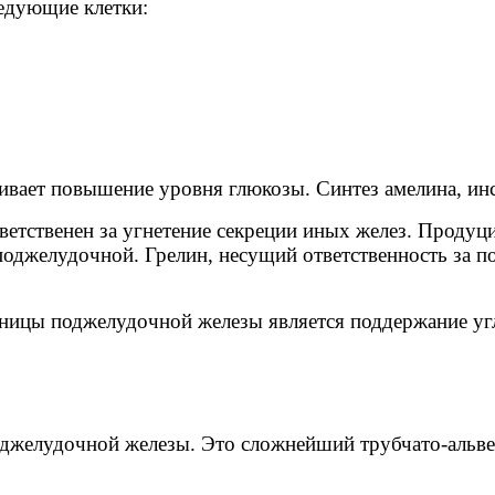
едующие клетки:
ивает повышение уровня глюкозы. Синтез амелина, инс
ветственен за угнетение секреции иных желез. Продуц
оджелудочной. Грелин, несущий ответственность за по
ицы поджелудочной железы является поддержание угл
оджелудочной железы. Это сложнейший трубчато-альве