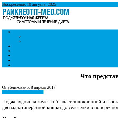
Воскресенье, 10 августа, 2025
Панкреатит
Поджелудочная железа. Симптомы и лечение панкреатита. Диет
Симптомы и признаки
Панкреатит и образ жизни
Диета при панкреатите
Лечение
Ответы врача
Панкреатит и последствия
Болезни внутренних органов
Контакты
Что предста
Опубликовано: 8 апреля 2017
Симптомы и признаки
Поджелудочная железа обладает эндокринной и экзок
двенадцатиперстной кишки до селезенки в поперечно