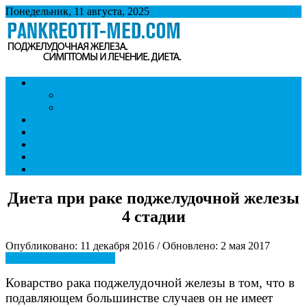
Понедельник, 11 августа, 2025
Панкреатит
Поджелудочная железа. Симптомы и лечение панкреатита.
Симптомы и признаки
Диета при панкреатите.
Панкреатит и образ жизни
Диета при панкреатите
Лечение
Ответы врача
Панкреатит и последствия
Болезни внутренних органов
Контакты
Диета при раке поджелудочной железы
4 стадии
Опубликовано: 11 декабря 2016 / Обновлено: 2 мая 2017
Диета при панкреатите
Коварство рака поджелудочной железы в том, что в
подавляющем большинстве случаев он не имеет