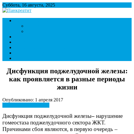
Суббота, 16 августа, 2025
Панкреатит
Поджелудочная железа. Симптомы и лечение панкреатита.
Симптомы и признаки
Диета при панкреатите.
Панкреатит и образ жизни
Диета при панкреатите
Лечение
Ответы врача
Панкреатит и последствия
Болезни внутренних органов
Контакты
Дисфункция поджелудочной железы:
как проявляется в разные периоды
жизни
Опубликовано: 1 апреля 2017
Симптомы и признаки
Дисфункция поджелудочной железы
–
нарушение
гомеостаза поджелудочного сектора ЖКТ.
Причинами сбоя являются, в первую очередь –