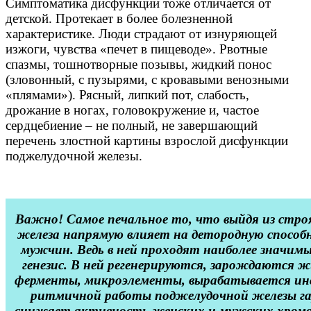
Симптоматика дисфункции тоже отличается от
детской. Протекает в более болезненной
характеристике. Люди страдают от изнуряющей
изжоги, чувства «печет в пищеводе». Рвотные
спазмы, тошнотворные позывы, жидкий понос
(зловонный, с пузырями, с кровавыми венозными
«плямами»). Рясный, липкий пот, слабость,
дрожание в ногах, головокружение и, частое
сердцебиение – не полный, не завершающий
перечень злостной картины взрослой дисфункции
поджелудочной железы.
Важно! Самое печальное то, что выйдя из стро
железа напрямую влияет на детородную способ
мужчин. Ведь в ней проходят наиболее значим
генезис. В ней регенерируются, зарождаются 
ферменты, микроэлементы, вырабатывается ин
ритмичной работы поджелудочной железы г
снижает активность женских и мужских хромо