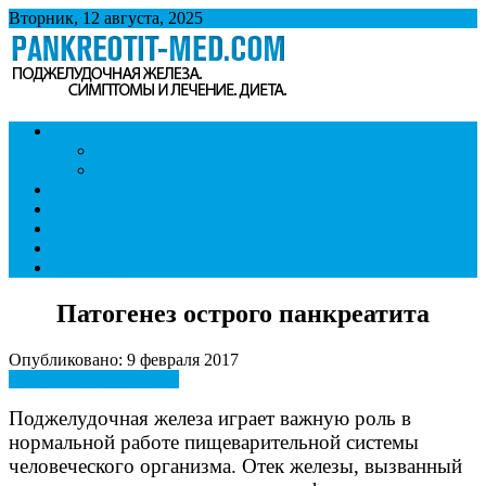
Вторник, 12 августа, 2025
Панкреатит
Поджелудочная железа. Симптомы и лечение панкреатита.
Симптомы и признаки
Диета при панкреатите.
Панкреатит и образ жизни
Диета при панкреатите
Лечение
Ответы врача
Панкреатит и последствия
Болезни внутренних органов
Контакты
Патогенез острого панкреатита
Опубликовано: 9 февраля 2017
Симптомы и признаки
Поджелудочная железа играет важную роль в
нормальной работе пищеварительной системы
человеческого организма. Отек железы, вызванный