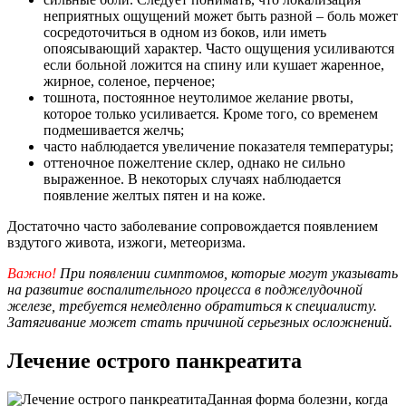
неприятных ощущений может быть разной – боль может
сосредоточиться в одном из боков, или иметь
опоясывающий характер. Часто ощущения усиливаются
если больной ложится на спину или кушает жаренное,
жирное, соленое, перченое;
тошнота, постоянное неутолимое желание рвоты,
которое только усиливается. Кроме того, со временем
подмешивается желчь;
часто наблюдается увеличение показателя температуры;
оттеночное пожелтение склер, однако не сильно
выраженное. В некоторых случаях наблюдается
появление желтых пятен и на коже.
Достаточно часто заболевание сопровождается появлением
вздутого живота, изжоги, метеоризма.
Важно!
При появлении симптомов, которые могут указывать
на развитие воспалительного процесса в поджелудочной
железе, требуется немедленно обратиться к специалисту.
Затягивание может стать причиной серьезных осложнений.
Лечение острого панкреатита
Данная форма болезни, когда