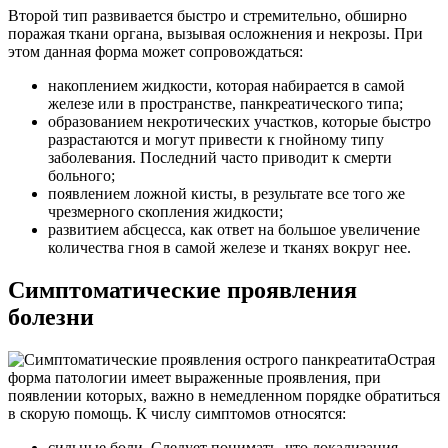
Второй тип развивается быстро и стремительно, обширно
поражая ткани органа, вызывая осложнения и некрозы. При
этом данная форма может сопровождаться:
накоплением жидкости, которая набирается в самой
железе или в пространстве, панкреатического типа;
образованием некротических участков, которые быстро
разрастаются и могут привести к гнойному типу
заболевания. Последний часто приводит к смерти
больного;
появлением ложной кисты, в результате все того же
чрезмерного скопления жидкости;
развитием абсцесса, как ответ на большое увеличение
количества гноя в самой железе и тканях вокруг нее.
Симптоматические проявления
болезни
Острая
форма патологии имеет выраженные проявления, при
появлении которых, важно в немедленном порядке обратиться
в скорую помощь. К числу симптомов относятся:
сильные боли. Следует понимать, что локализация