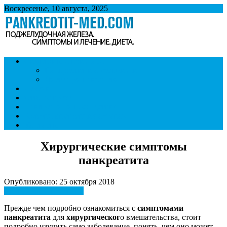
Воскресенье, 10 августа, 2025
Панкреатит
Поджелудочная железа. Симптомы и лечение панкреатита.
Симптомы и признаки
Диета при панкреатите.
Панкреатит и образ жизни
Диета при панкреатите
Лечение
Ответы врача
Панкреатит и последствия
Болезни внутренних органов
Контакты
Хирургические симптомы
панкреатита
Опубликовано: 25 октября 2018
Симптомы и признаки
Прежде чем подробно ознакомиться с
симптомами
панкреатита
для
хирургическог
о вмешательства, стоит
подробно изучить само заболевание, понять, чем оно может