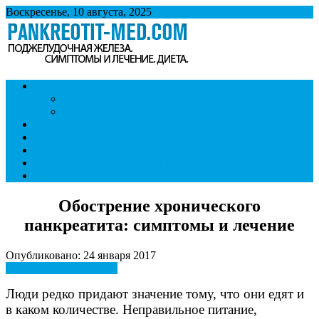
Воскресенье, 10 августа, 2025
Панкреатит
Поджелудочная железа. Симптомы и лечение панкреатита.
Симптомы и признаки
Диета при панкреатите.
Панкреатит и образ жизни
Диета при панкреатите
Лечение
Ответы врача
Панкреатит и последствия
Болезни внутренних органов
Контакты
Обострение хронического
панкреатита: симптомы и лечение
Опубликовано: 24 января 2017
Симптомы и признаки
Люди редко придают значение тому, что они едят и
в каком количестве. Неправильное питание,