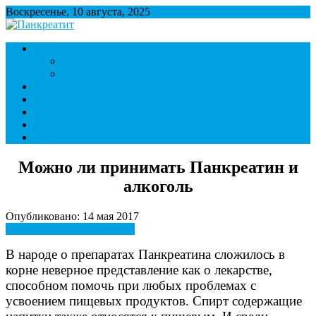
Воскресенье, 10 августа, 2025
Панкреатит
Поджелудочная железа. Симптомы и лечение панкреатита.
Симптомы и признаки
Диета при панкреатите.
Панкреатит и образ жизни
Диета при панкреатите
Лечение
Ответы врача
Панкреатит и последствия
Болезни внутренних органов
Контакты
Можно ли принимать Панкреатин и
алкоголь
Опубликовано: 14 мая 2017
Панкреатит и образ жизни
В народе о препаратах Панкреатина сложилось в
корне неверное представление как о лекарстве,
способном помочь при любых проблемах с
усвоением пищевых продуктов. Спирт содержащие