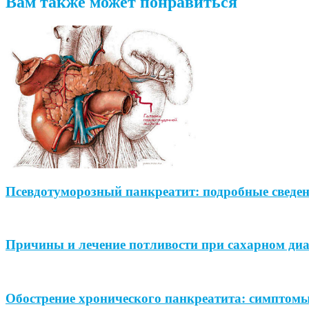
Вам также может понравиться
Псевдотуморозный панкреатит: подробные сведе
Причины и лечение потливости при сахарном диа
Обострение хронического панкреатита: симптомы