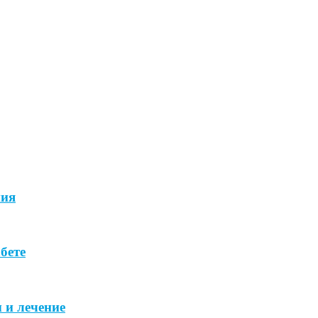
ния
бете
 и лечение