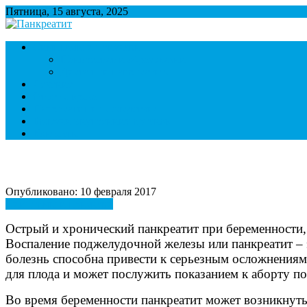
Пятница, 15 августа, 2025
Панкреатит
Поджелудочная железа. Симптомы и лечение панкреатита. Диет
Симптомы и признаки
Панкреатит и образ жизни
Диета при панкреатите
Лечение
Ответы врача
Панкреатит и последствия
Болезни внутренних органов
Контакты
Опубликовано: 10 февраля 2017
Симптомы и признаки
Острый и хронический панкреатит при беременности,
Воспаление поджелудочной железы или панкреатит – э
болезнь способна привести к серьезным осложнениям,
для плода и может послужить показанием к аборту 
Во время беременности панкреатит может возникнут