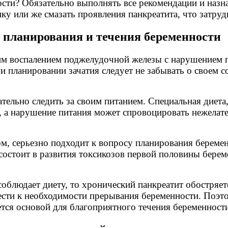
ости? Обязательно выполнять все рекомендации и назн
ку или же смазать проявления панкреатита, что затруд
 планирования и течения беременности
им воспалением поджелудочной железы с нарушением п
 планировании зачатия следует не забывать о своем с
ельно следить за своим питанием. Специальная диета
, а нарушение питания может спровоцировать нежелат
, серьезно подходит к вопросу планирования беремен
остоит в развития токсикозов первой половины береме
 соблюдает диету, то хронический панкреатит обостряе
вести к необходимости прерывания беременности. Поэто
тся основой для благоприятного течения беременности