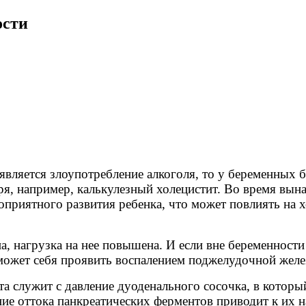
ости
является злоупотребление алкоголя, то у беременных 
я, например, калькулезный холецистит. Во время вын
приятного развития ребенка, что может повлиять на х
 нагрузка на нее повышена. И если вне беременности 
 может себя проявить воспалением поджелудочной желе
та служит с давление дуоденального сосочка, в котор
е оттока панкреатических ферментов приводит к их на