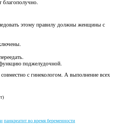
т благополучно.
следовать этому правилу должны женщины с
ключены.
ереедать.
 функцию поджелудочной.
 совместно с гинекологом. А выполнение всех
т)
ти
панкреатит во время беременности