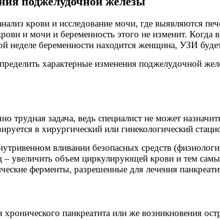
ния поджелудочной железы
анализ крови и исследование мочи, где выявляются п
рови и мочи и беременность этого не изменит. Когда в
акой неделе беременности находится женщина, УЗИ буде
пределить характерные изменения поджелудочной желе
но трудная задача, ведь специалист не может назначить
зируется в хирургический или гинекологический стацио
утривенном вливании безопасных средств (физиологич
ниц – увеличить объем циркулирующей крови и тем сам
ческие ферменты, разрешенные для лечения панкреатит
я хронического панкреатита или же возникновения ос