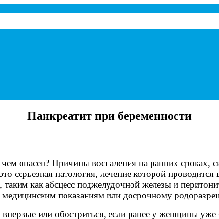
а при панкреатите.
Панкреатит при беременности
 чем опасен? Причины воспаления на ранних сроках, 
то серьезная патология, лечение которой проводится 
 таким как абсцесс поджелудочной железы и перитонит
по медицинским показаниям или досрочному родоразре
ь впервые или обостриться, если ранее у женщины уж