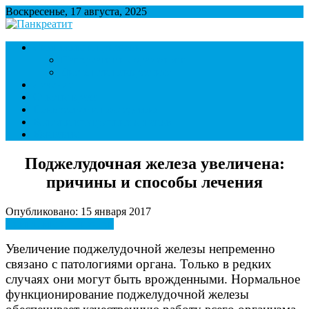
Воскресенье, 17 августа, 2025
Панкреатит
Поджелудочная железа. Симптомы и лечение панкреатита.
Симптомы и признаки
Диета при панкреатите.
Панкреатит и образ жизни
Диета при панкреатите
Лечение
Ответы врача
Панкреатит и последствия
Болезни внутренних органов
Контакты
Поджелудочная железа увеличена:
причины и способы лечения
Опубликовано: 15 января 2017
Симптомы и признаки
Увеличение поджелудочной железы непременно
связано с патологиями органа. Только в редких
случаях они могут быть врожденными. Нормальное
функционирование поджелудочной железы