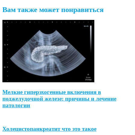
Вам также может понравиться
Мелкие гиперэхогенные включения в
поджелудочной железе: причины и лечение
патологии
Холецистопанкреатит что это такое